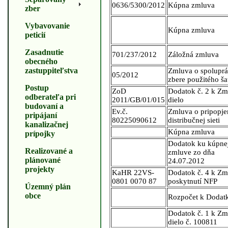
0636/5300/2012
Kúpna zmluva
zber
Vybavovanie
Kúpna zmluva
peticií
Zasadnutie
701/237/2012
Záložná zmluva
obecného
zastuppiteľstva
Zmluva o spoluprác
05/2012
zbere použitého ša
Postup
ZoD
Dodatok č. 2 k Zm
odberateľa pri
2011/GB/01/015
dielo
budovaní a
Ev.č.
Zmluva o pripopje
pripájaní
80225090612
distribučnej sieti
kanalizačnej
Kúpna zmluva
prípojky
Dodatok ku kúpne
Realizované a
zmluve zo dňa
plánované
24.07.2012
projekty
KaHR 22VS-
Dodatok č. 4 k Zm
0801 0070 87
poskytnutí NFP
Územný plán
obce
Rozpočet k Dodatk
Dodatok č. 1 k Zm
dielo č. 100811