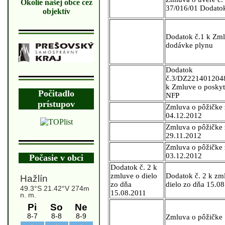
Okolie našej obce cez
37/016/01 Dodatok
objektív
Dodatok č.1 k Zm
dodávke plynu
Dodatok
č.3/DZ221401204
k Zmluve o poskyt
Počitadlo
NFP
prístupov
Zmluva o pôžičke 
04.12.2012
Zmluva o pôžičke 
29.11.2012
Zmluva o pôžičke 
03.12.2012
Počasie v obci
Dodatok č. 2 k
zmluve o dielo
Dodatok č. 2 k zm
zo dňa
dielo zo dňa 15.0
15.08.2011
Zmluva o pôžičke