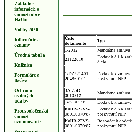
Základne
informácie o
činnosti obce
Hažlín
Voľby 2026
Číslo
Informácie a
Typ
dokumentu
oznamy
1/2012
Mandátna zmluva
Úradná tabuľa
Dodatok č.1 k zml
21122010
dielo
Knižnica
1/DZ221401
Dodatok k zmluve
Formuláre a
204860101
poskytnutí NFP
tlačivá
Ochrana
3A-ZoD-
Mandátna zmluva
osobných
0010212
údajov
Dodatok k zmluve 
3A-ZoD-0010212
KaHR-22VS-
Dodatok č.3 k zml
Protispoločenská
0801/0070/87
poskytnutí NFP
činnosť
KaHR-22VS-
Rozpočet k dodatk
oznamovanie
0801/0070/87
poskytnutí NFP
Separovaný