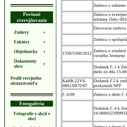
Zmluva o reklame
Povinné
Zmluva o zverejne
reklamy číslo: 00
zverejňovanie
Darovacia zmluva
Zmluvy
Zmluva o spoluprá
Faktúry
Zmluva o zriadení
Objednávky
1339/5300/2012
vecného bremena
Dokumenty
obce
Dodatok č. 1 k Zm
dielo zo dňa 15.0
Profil verejného
KaHR-22VS-
Dodatok č.5 k zml
obstarávateľa
0801/0070/87
poskytnutí NFP
č. 6/09
Zmluva o dielo č. 
Fotogaléria
Dodatok č. 4 k Zm
10-000032399PO
Fotografie z akcií v
obci
Zmluva o úvere č.