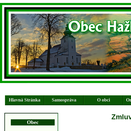
Hlavná Stránka
Samospráva
O obci
Or
Zmluv
Obec