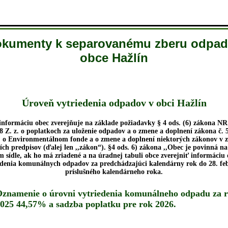
kumenty k separovanému zberu odpa
obce Hažlín
Úroveň vytriedenia odpadov v obci Hažlín
informáciu obec zverejňuje na základe požiadavky § 4 ods. (6) zákona NR
8 Z. z. o poplatkoch za uloženie odpadov a o zmene a doplnení zákona č. 
. o Environmentálnom fonde a o zmene a doplnení niektorých zákonov v 
ích predpisov (ďalej len ,,zákon“). §4 ods. 6) zákona ,,Obec je povinná n
 sídle, ak ho má zriadené a na úradnej tabuli obce zverejniť informáciu 
edenia komunálnych odpadov za predchádzajúci kalendárny rok do 28. fe
príslušného kalendárneho roka.
znamenie o úrovni vytriedenia komunálneho odpadu za 
025 44,57% a sadzba poplatku pre rok 2026.