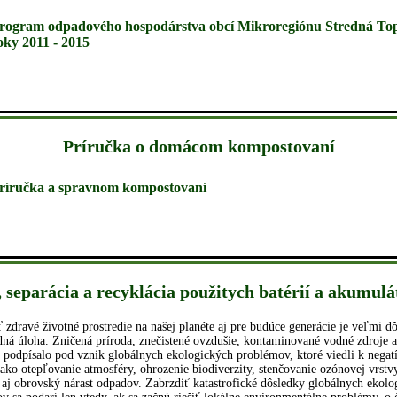
rogram odpadového hospodárstva obcí Mikroregiónu Stredná To
oky 2011 - 2015
Príručka o domácom kompostovaní
ríručka a spravnom kompostovaní
, separácia a recyklácia použitych batérií a akumulá
 zdravé životné prostredie na našej planéte aj pre budúce generácie je veľmi dô
ná úloha. Zničená príroda, znečistené ovzdušie, kontaminované vodné zdroje a
a podpísalo pod vznik globálnych ekologických problémov, ktoré viedli k nega
ko otepľovanie atmosféry, ohrozenie biodiverzity, stenčovanie ozónovej vrst
e aj obrovský nárast odpadov. Zabrzdiť katastrofické dôsledky globálnych ekol