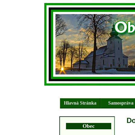
Hlavná Stránka
Samospráva
Do
Obec