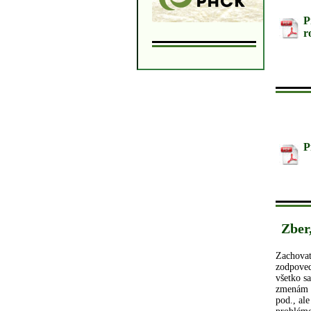
P
r
P
Zber
Zachovať
zodpoved
všetko s
zmenám a
pod., al