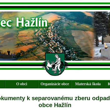
O obci
Organizácie obce
Materská škola
K
kumenty k separovanému zberu odpa
obce Hažlín