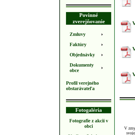
Povinné
zverejňovanie
V
Zmluvy
Faktúry
V
Objednávky
Dokumenty
obce
V
Profil verejného
obstarávateľa
Fotogaléria
Fotografie z akcií v
obci
V zmys
svoj