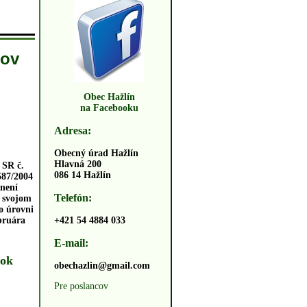
dov
Obec Hažlín
na Facebooku
Adresa:
Obecný úrad Hažlín
Hlavná 200
 SR č.
086 14 Hažlín
587/2004
znení
Telefón:
a svojom
o úrovni
+421 54 4884 033
bruára
E-mail:
rok
obechazlin@gmail.com
Pre poslancov