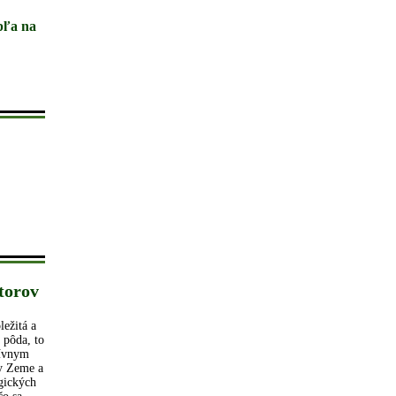
pľa na
torov
ležitá a
 pôda, to
tívnym
vy Zeme a
ogických