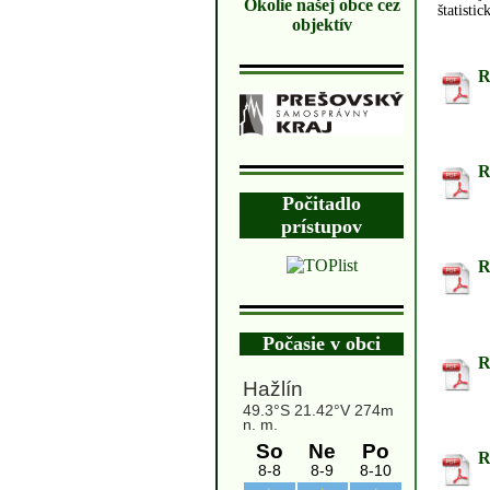
Okolie našej obce cez
štatisti
objektív
R
R
Počitadlo
prístupov
R
Počasie v obci
R
R