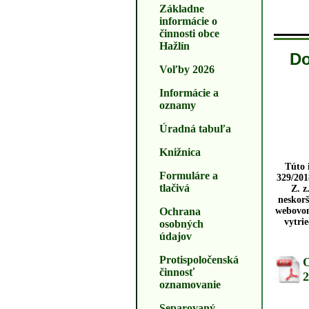
Základne
informácie o
činnosti obce
Hažlín
Do
Voľby 2026
Informácie a
oznamy
Úradná tabuľa
Knižnica
Túto 
Formuláre a
329/201
tlačivá
Z. z
neskorš
Ochrana
webovom
vytri
osobných
údajov
Protispoločenská
O
činnosť
2
oznamovanie
Separovaný