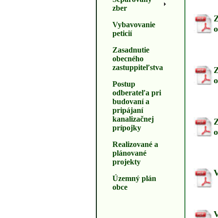
zber
Z
Vybavovanie
o
peticií
Zasadnutie
obecného
zastuppiteľstva
Z
o
Postup
odberateľa pri
budovaní a
pripájaní
kanalizačnej
Z
prípojky
o
Realizované a
plánované
projekty
V
Územný plán
obce
V