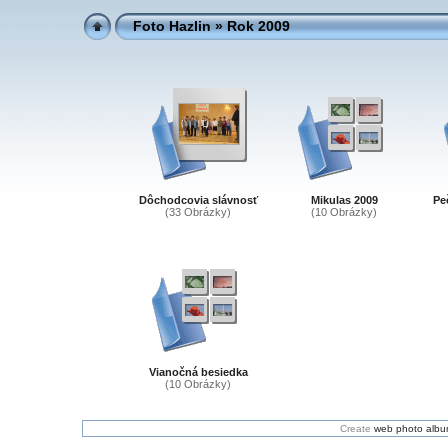
Foto Hazlin
» Rok 2009
Dôchodcovia slávnosť
Mikulas 2009
Pe
(33 Obrázky)
(10 Obrázky)
Vianočná besiedka
(10 Obrázky)
Create
web photo alb